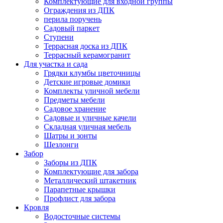
Комплектующие для входной группы
Ограждения из ДПК
перила поручень
Садовый паркет
Ступени
Террасная доска из ДПК
Террасный керамогранит
Для участка и сада
Грядки клумбы цветочницы
Детские игровые домики
Комплекты уличной мебели
Предметы мебели
Садовое хранение
Садовые и уличные качели
Складная уличная мебель
Шатры и зонты
Шезлонги
Забор
Заборы из ДПК
Комплектующие для забора
Металлический штакетник
Парапетные крышки
Профлист для забора
Кровля
Водосточные системы