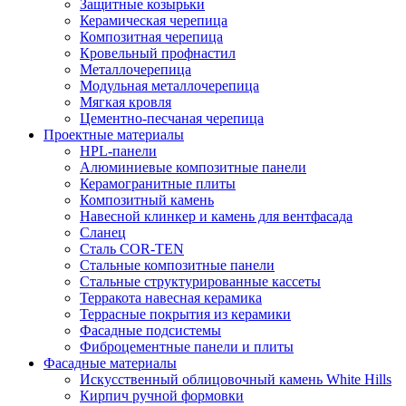
Защитные козырьки
Керамическая черепица
Композитная черепица
Кровельный профнастил
Металлочерепица
Модульная металлочерепица
Мягкая кровля
Цементно-песчаная черепица
Проектные материалы
HPL-панели
Алюминиевые композитные панели
Керамогранитные плиты
Композитный камень
Навесной клинкер и камень для вентфасада
Сланец
Сталь COR-TEN
Стальные композитные панели
Стальные структурированные кассеты
Терракота навесная керамика
Террасные покрытия из керамики
Фасадные подсистемы
Фиброцементные панели и плиты
Фасадные материалы
Искусственный облицовочный камень White Hills
Кирпич ручной формовки