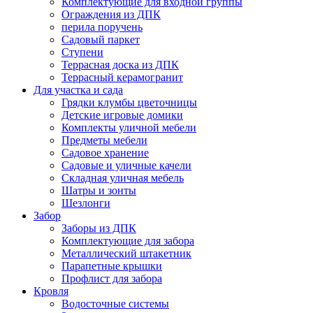
Комплектующие для входной группы
Ограждения из ДПК
перила поручень
Садовый паркет
Ступени
Террасная доска из ДПК
Террасный керамогранит
Для участка и сада
Грядки клумбы цветочницы
Детские игровые домики
Комплекты уличной мебели
Предметы мебели
Садовое хранение
Садовые и уличные качели
Складная уличная мебель
Шатры и зонты
Шезлонги
Забор
Заборы из ДПК
Комплектующие для забора
Металлический штакетник
Парапетные крышки
Профлист для забора
Кровля
Водосточные системы