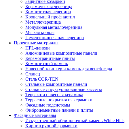
Защитные козырьки
Керамическая черепица
Композитная черепица
Кровельный профнастил
Металлочерепица
Модульная металлочерепица
Мягкая кровля
Цементно-песчаная черепица
Проектные материалы
HPL-панели
Алюминиевые композитные панели
Керамогранитные плиты
Композитный камень
Навесной клинкер и камень для вентфасада
Сланец
Сталь COR-TEN
Стальные композитные панели
Стальные структурированные кассеты
Терракота навесная керамика
Террасные покрытия из керамики
Фасадные подсистемы
Фиброцементные панели и плиты
Фасадные материалы
Искусственный облицовочный камень White Hills
Кирпич ручной формовки