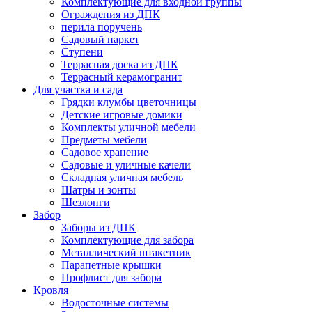
Комплектующие для входной группы
Ограждения из ДПК
перила поручень
Садовый паркет
Ступени
Террасная доска из ДПК
Террасный керамогранит
Для участка и сада
Грядки клумбы цветочницы
Детские игровые домики
Комплекты уличной мебели
Предметы мебели
Садовое хранение
Садовые и уличные качели
Складная уличная мебель
Шатры и зонты
Шезлонги
Забор
Заборы из ДПК
Комплектующие для забора
Металлический штакетник
Парапетные крышки
Профлист для забора
Кровля
Водосточные системы