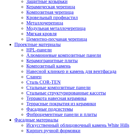
Защитные козырьки
Керамическая черепица
Композитная черепица
Кровельный профнастил
Металлочерепица
Модульная металлочерепица
Мягкая кровля
Цементно-песчаная черепица
Проектные материалы
HPL-панели
Алюминиевые композитные панели
Керамогранитные плиты
Композитный камень
Навесной клинкер и камень для вентфасада
Сланец
Сталь COR-TEN
Стальные композитные панели
Стальные структурированные кассеты
Терракота навесная керамика
Террасные покрытия из керамики
Фасадные подсистемы
Фиброцементные панели и плиты
Фасадные материалы
Искусственный облицовочный камень White Hills
Кирпич ручной формовки