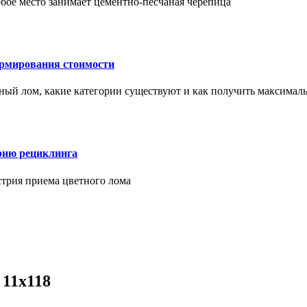
бое место занимает цементно-песчаная черепица
ормирования стоимости
ерный лом, какие категории существуют и как получить максима
рию рециклинга
стрия приема цветного лома
 11х118