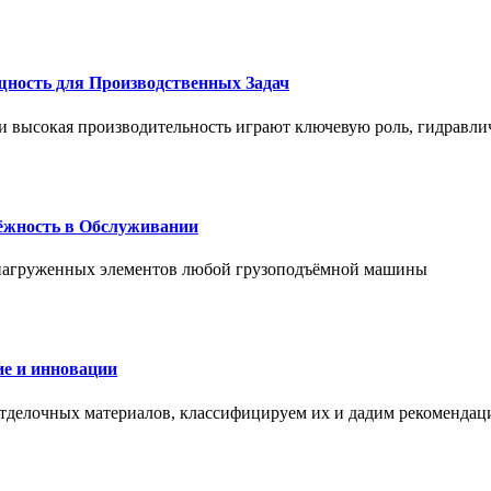
щность для Производственных Задач
и высокая производительность играют ключевую роль, гидравли
дёжность в Обслуживании
и нагруженных элементов любой грузоподъёмной машины
е и инновации
отделочных материалов, классифицируем их и дадим рекомендац