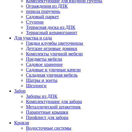
Комплектующие для входной группы
Ограждения из ДПК
перила поручень
Садовый паркет
Ступени
Террасная доска из ДПК
Террасный керамогранит
Для участка и сада
Грядки клумбы цветочницы
Детские игровые домики
Комплекты уличной мебели
Предметы мебели
Садовое хранение
Садовые и уличные качели
Складная уличная мебель
Шатры и зонты
Шезлонги
Забор
Заборы из ДПК
Комплектующие для забора
Металлический штакетник
Парапетные крышки
Профлист для забора
Кровля
Водосточные системы