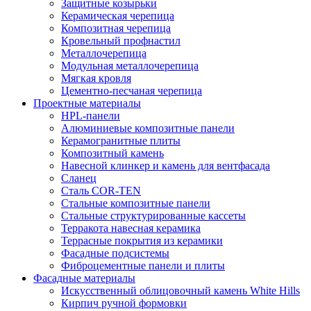
Защитные козырьки
Керамическая черепица
Композитная черепица
Кровельный профнастил
Металлочерепица
Модульная металлочерепица
Мягкая кровля
Цементно-песчаная черепица
Проектные материалы
HPL-панели
Алюминиевые композитные панели
Керамогранитные плиты
Композитный камень
Навесной клинкер и камень для вентфасада
Сланец
Сталь COR-TEN
Стальные композитные панели
Стальные структурированные кассеты
Терракота навесная керамика
Террасные покрытия из керамики
Фасадные подсистемы
Фиброцементные панели и плиты
Фасадные материалы
Искусственный облицовочный камень White Hills
Кирпич ручной формовки