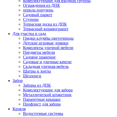
Комплектующие для входной группы
Ограждения из ДПК
перила поручень
Садовый паркет
Ступени
Террасная доска из ДПК
Террасный керамогранит
Для участка и сада
Грядки клумбы цветочницы
Детские игровые домики
Комплекты уличной мебели
Предметы мебели
Садовое хранение
Садовые и уличные качели
Складная уличная мебель
Шатры и зонты
Шезлонги
Забор
Заборы из ДПК
Комплектующие для забора
Металлический штакетник
Парапетные крышки
Профлист для забора
Кровля
Водосточные системы