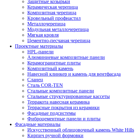
Защитные козырьки
Керамическая черепица
Композитная черепица
Кровельный профнастил
Металлочерепица
Модульная металлочерепица
Мягкая кровля
Цементно-песчаная черепица
Проектные материалы
HPL-панели
Алюминиевые композитные панели
Керамогранитные плиты
Композитный камень
Навесной клинкер и камень для вентфасада
Сланец
Сталь COR-TEN
Стальные композитные панели
Стальные структурированные кассеты
Терракота навесная керамика
Террасные покрытия из керамики
Фасадные подсистемы
Фиброцементные панели и плиты
Фасадные материалы
Искусственный облицовочный камень White Hills
Кирпич ручной формовки