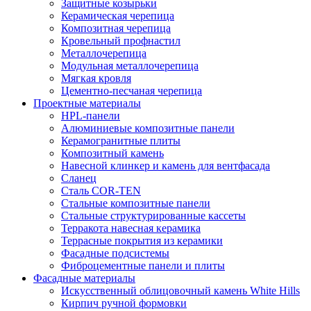
Защитные козырьки
Керамическая черепица
Композитная черепица
Кровельный профнастил
Металлочерепица
Модульная металлочерепица
Мягкая кровля
Цементно-песчаная черепица
Проектные материалы
HPL-панели
Алюминиевые композитные панели
Керамогранитные плиты
Композитный камень
Навесной клинкер и камень для вентфасада
Сланец
Сталь COR-TEN
Стальные композитные панели
Стальные структурированные кассеты
Терракота навесная керамика
Террасные покрытия из керамики
Фасадные подсистемы
Фиброцементные панели и плиты
Фасадные материалы
Искусственный облицовочный камень White Hills
Кирпич ручной формовки