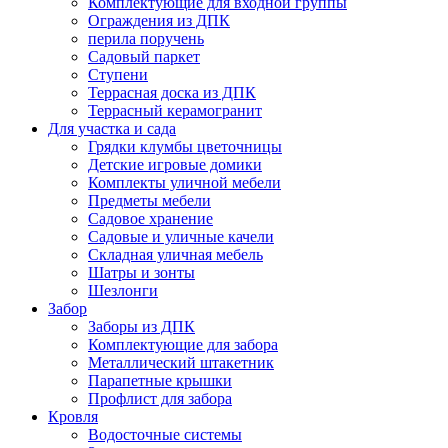
Комплектующие для входной группы
Ограждения из ДПК
перила поручень
Садовый паркет
Ступени
Террасная доска из ДПК
Террасный керамогранит
Для участка и сада
Грядки клумбы цветочницы
Детские игровые домики
Комплекты уличной мебели
Предметы мебели
Садовое хранение
Садовые и уличные качели
Складная уличная мебель
Шатры и зонты
Шезлонги
Забор
Заборы из ДПК
Комплектующие для забора
Металлический штакетник
Парапетные крышки
Профлист для забора
Кровля
Водосточные системы