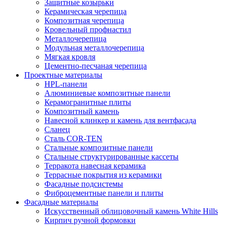
Защитные козырьки
Керамическая черепица
Композитная черепица
Кровельный профнастил
Металлочерепица
Модульная металлочерепица
Мягкая кровля
Цементно-песчаная черепица
Проектные материалы
HPL-панели
Алюминиевые композитные панели
Керамогранитные плиты
Композитный камень
Навесной клинкер и камень для вентфасада
Сланец
Сталь COR-TEN
Стальные композитные панели
Стальные структурированные кассеты
Терракота навесная керамика
Террасные покрытия из керамики
Фасадные подсистемы
Фиброцементные панели и плиты
Фасадные материалы
Искусственный облицовочный камень White Hills
Кирпич ручной формовки