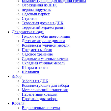
Комплектующие для входной группы
Ограждения из ДПК
перила поручень
Садовый паркет
Ступени
Террасная доска из ДПК
Террасный керамогранит
Для участка и сада
Грядки клумбы цветочницы
Детские игровые домики
Комплекты уличной мебели
Предметы мебели
Садовое хранение
Садовые и уличные качели
Складная уличная мебель
Шатры и зонты
Шезлонги
Забор
Заборы из ДПК
Комплектующие для забора
Металлический штакетник
Парапетные крышки
Профлист для забора
Кровля
Водосточные системы