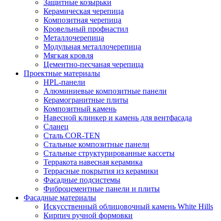
Защитные козырьки
Керамическая черепица
Композитная черепица
Кровельный профнастил
Металлочерепица
Модульная металлочерепица
Мягкая кровля
Цементно-песчаная черепица
Проектные материалы
HPL-панели
Алюминиевые композитные панели
Керамогранитные плиты
Композитный камень
Навесной клинкер и камень для вентфасада
Сланец
Сталь COR-TEN
Стальные композитные панели
Стальные структурированные кассеты
Терракота навесная керамика
Террасные покрытия из керамики
Фасадные подсистемы
Фиброцементные панели и плиты
Фасадные материалы
Искусственный облицовочный камень White Hills
Кирпич ручной формовки