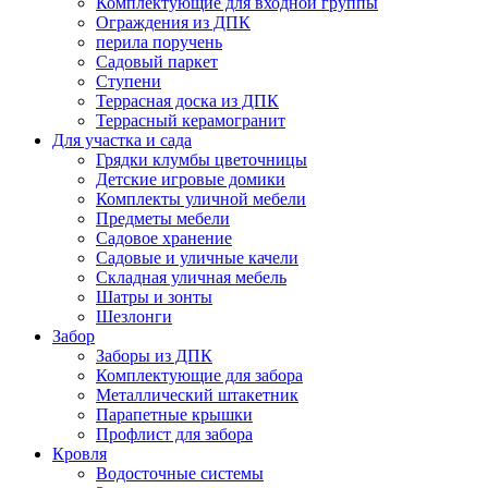
Комплектующие для входной группы
Ограждения из ДПК
перила поручень
Садовый паркет
Ступени
Террасная доска из ДПК
Террасный керамогранит
Для участка и сада
Грядки клумбы цветочницы
Детские игровые домики
Комплекты уличной мебели
Предметы мебели
Садовое хранение
Садовые и уличные качели
Складная уличная мебель
Шатры и зонты
Шезлонги
Забор
Заборы из ДПК
Комплектующие для забора
Металлический штакетник
Парапетные крышки
Профлист для забора
Кровля
Водосточные системы