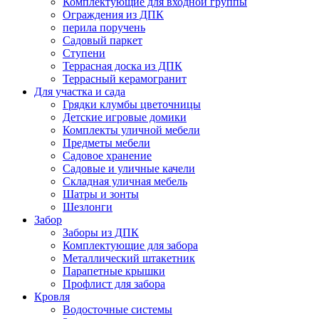
Комплектующие для входной группы
Ограждения из ДПК
перила поручень
Садовый паркет
Ступени
Террасная доска из ДПК
Террасный керамогранит
Для участка и сада
Грядки клумбы цветочницы
Детские игровые домики
Комплекты уличной мебели
Предметы мебели
Садовое хранение
Садовые и уличные качели
Складная уличная мебель
Шатры и зонты
Шезлонги
Забор
Заборы из ДПК
Комплектующие для забора
Металлический штакетник
Парапетные крышки
Профлист для забора
Кровля
Водосточные системы