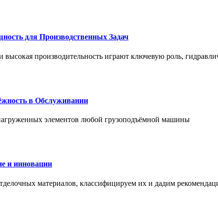
щность для Производственных Задач
и высокая производительность играют ключевую роль, гидравли
дёжность в Обслуживании
и нагруженных элементов любой грузоподъёмной машины
е и инновации
отделочных материалов, классифицируем их и дадим рекомендац