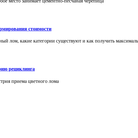
бое место занимает цементно-песчаная черепица
ормирования стоимости
ерный лом, какие категории существуют и как получить максима
рию рециклинга
стрия приема цветного лома