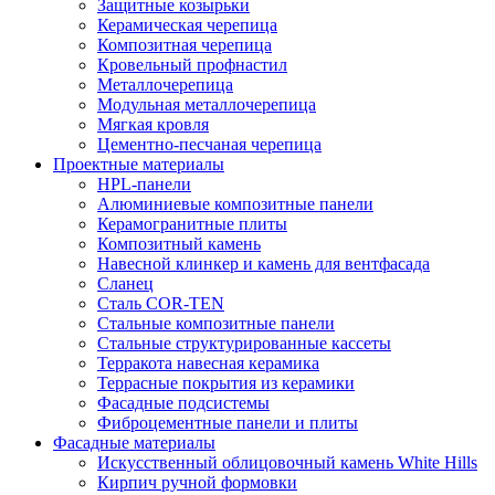
Защитные козырьки
Керамическая черепица
Композитная черепица
Кровельный профнастил
Металлочерепица
Модульная металлочерепица
Мягкая кровля
Цементно-песчаная черепица
Проектные материалы
HPL-панели
Алюминиевые композитные панели
Керамогранитные плиты
Композитный камень
Навесной клинкер и камень для вентфасада
Сланец
Сталь COR-TEN
Стальные композитные панели
Стальные структурированные кассеты
Терракота навесная керамика
Террасные покрытия из керамики
Фасадные подсистемы
Фиброцементные панели и плиты
Фасадные материалы
Искусственный облицовочный камень White Hills
Кирпич ручной формовки