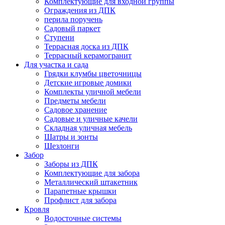
Комплектующие для входной группы
Ограждения из ДПК
перила поручень
Садовый паркет
Ступени
Террасная доска из ДПК
Террасный керамогранит
Для участка и сада
Грядки клумбы цветочницы
Детские игровые домики
Комплекты уличной мебели
Предметы мебели
Садовое хранение
Садовые и уличные качели
Складная уличная мебель
Шатры и зонты
Шезлонги
Забор
Заборы из ДПК
Комплектующие для забора
Металлический штакетник
Парапетные крышки
Профлист для забора
Кровля
Водосточные системы