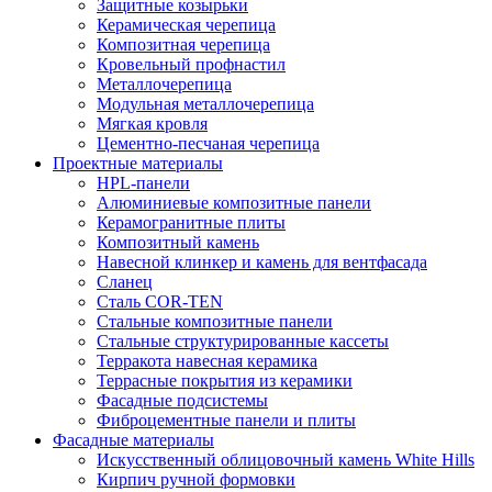
Защитные козырьки
Керамическая черепица
Композитная черепица
Кровельный профнастил
Металлочерепица
Модульная металлочерепица
Мягкая кровля
Цементно-песчаная черепица
Проектные материалы
HPL-панели
Алюминиевые композитные панели
Керамогранитные плиты
Композитный камень
Навесной клинкер и камень для вентфасада
Сланец
Сталь COR-TEN
Стальные композитные панели
Стальные структурированные кассеты
Терракота навесная керамика
Террасные покрытия из керамики
Фасадные подсистемы
Фиброцементные панели и плиты
Фасадные материалы
Искусственный облицовочный камень White Hills
Кирпич ручной формовки