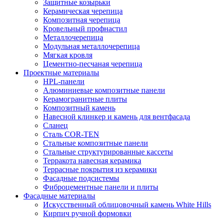
Защитные козырьки
Керамическая черепица
Композитная черепица
Кровельный профнастил
Металлочерепица
Модульная металлочерепица
Мягкая кровля
Цементно-песчаная черепица
Проектные материалы
HPL-панели
Алюминиевые композитные панели
Керамогранитные плиты
Композитный камень
Навесной клинкер и камень для вентфасада
Сланец
Сталь COR-TEN
Стальные композитные панели
Стальные структурированные кассеты
Терракота навесная керамика
Террасные покрытия из керамики
Фасадные подсистемы
Фиброцементные панели и плиты
Фасадные материалы
Искусственный облицовочный камень White Hills
Кирпич ручной формовки