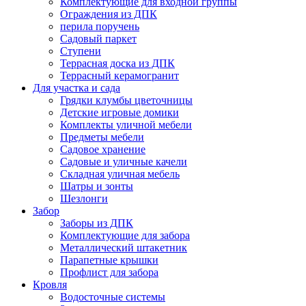
Комплектующие для входной группы
Ограждения из ДПК
перила поручень
Садовый паркет
Ступени
Террасная доска из ДПК
Террасный керамогранит
Для участка и сада
Грядки клумбы цветочницы
Детские игровые домики
Комплекты уличной мебели
Предметы мебели
Садовое хранение
Садовые и уличные качели
Складная уличная мебель
Шатры и зонты
Шезлонги
Забор
Заборы из ДПК
Комплектующие для забора
Металлический штакетник
Парапетные крышки
Профлист для забора
Кровля
Водосточные системы