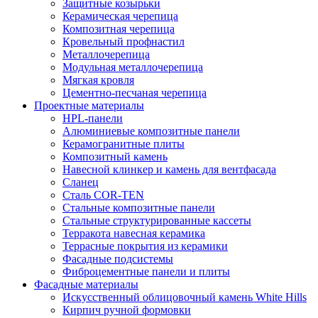
Защитные козырьки
Керамическая черепица
Композитная черепица
Кровельный профнастил
Металлочерепица
Модульная металлочерепица
Мягкая кровля
Цементно-песчаная черепица
Проектные материалы
HPL-панели
Алюминиевые композитные панели
Керамогранитные плиты
Композитный камень
Навесной клинкер и камень для вентфасада
Сланец
Сталь COR-TEN
Стальные композитные панели
Стальные структурированные кассеты
Терракота навесная керамика
Террасные покрытия из керамики
Фасадные подсистемы
Фиброцементные панели и плиты
Фасадные материалы
Искусственный облицовочный камень White Hills
Кирпич ручной формовки