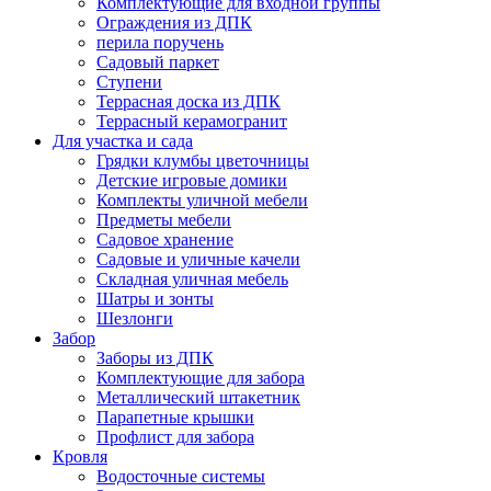
Комплектующие для входной группы
Ограждения из ДПК
перила поручень
Садовый паркет
Ступени
Террасная доска из ДПК
Террасный керамогранит
Для участка и сада
Грядки клумбы цветочницы
Детские игровые домики
Комплекты уличной мебели
Предметы мебели
Садовое хранение
Садовые и уличные качели
Складная уличная мебель
Шатры и зонты
Шезлонги
Забор
Заборы из ДПК
Комплектующие для забора
Металлический штакетник
Парапетные крышки
Профлист для забора
Кровля
Водосточные системы