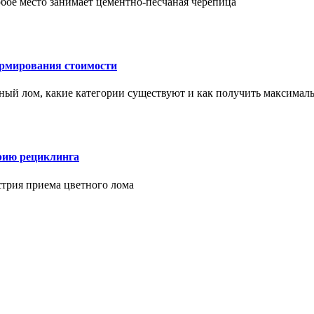
бое место занимает цементно-песчаная черепица
ормирования стоимости
ерный лом, какие категории существуют и как получить максима
рию рециклинга
стрия приема цветного лома