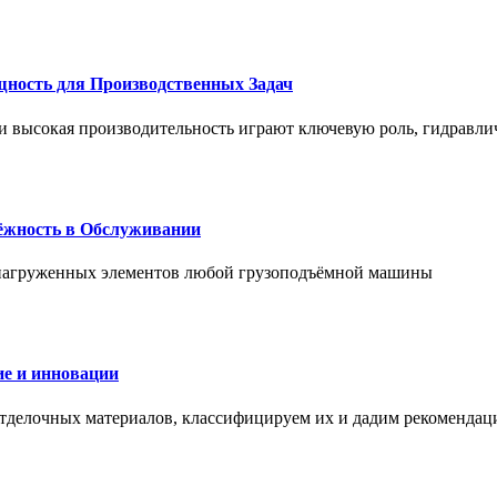
щность для Производственных Задач
и высокая производительность играют ключевую роль, гидравли
дёжность в Обслуживании
и нагруженных элементов любой грузоподъёмной машины
е и инновации
отделочных материалов, классифицируем их и дадим рекомендац